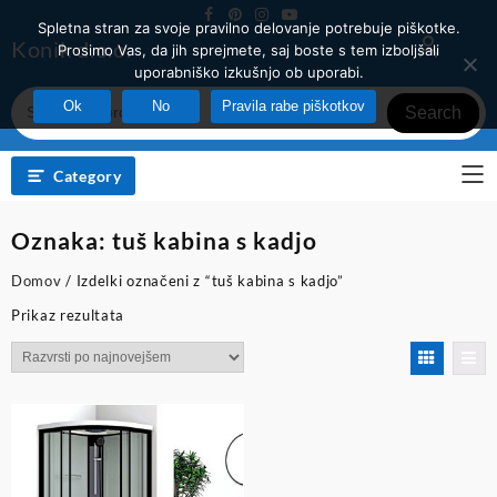
Skip
Spletna stran za svoje pravilno delovanje potrebuje piškotke.
to
Konik d.o.o.
Prosimo Vas, da jih sprejmete, saj boste s tem izboljšali
content
uporabniško izkušnjo ob uporabi.
Ok
No
Pravila rabe piškotkov
Search
Category
Oznaka:
tuš kabina s kadjo
Domov
/ Izdelki označeni z “tuš kabina s kadjo”
Prikaz rezultata