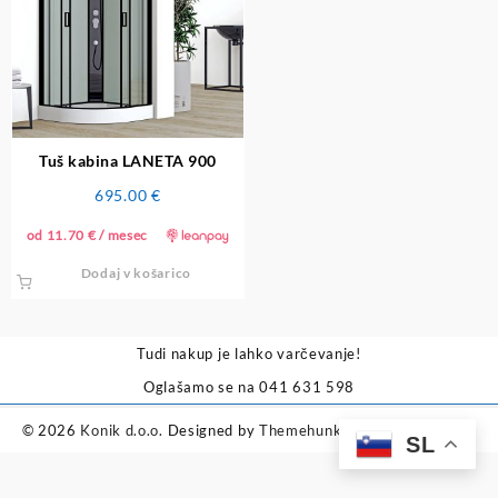
Tuš kabina LANETA 900
695.00
€
od
11.70
€
/ mesec
Dodaj v košarico
Tudi nakup je lahko varčevanje!
Oglašamo se na 041 631 598
© 2026
Konik d.o.o.
Designed by
Themehunk WordPress Theme
SL