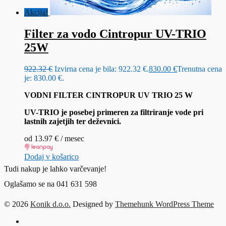
Akcija!
Filter za vodo Cintropur UV-TRIO
25W
922.32
€
Izvirna cena je bila: 922.32 €.
830.00
€
Trenutna cena
je: 830.00 €.
VODNI FILTER CINTROPUR UV TRIO 25 W
UV-TRIO je posebej primeren za filtriranje vode pri
lastnih zajetjih ter deževnici.
od
13.97
€
/ mesec
Dodaj v košarico
Tudi nakup je lahko varčevanje!
Oglašamo se na 041 631 598
© 2026
Konik d.o.o.
Designed by
Themehunk WordPress Theme