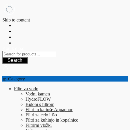
Skip to content
Konik d.o.o.
Search
Category
Filtri za vodo
Vodni kamen
HydroFLOW
Bidoni s filtrom
Filtri in kartuše Aquaphor
Filtri za celo hišo
Filtri za kuhinjo in kopalnico
Filtrirni vložki