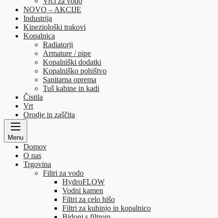
Vrči za vodo
NOVO – AKCIJE
Industrija
Kineziološki trakovi
Kopalnica
Radiatorji
Armature / pipe
Kopalniški dodatki
Kopalniško pohištvo
Sanitarna oprema
Tuš kabine in kadi
Čistila
Vrt
Orodje in zaščita
Menu
Domov
O nas
Trgovina
Filtri za vodo
HydroFLOW
Vodni kamen
Filtri za celo hišo
Filtri za kuhinjo in kopalnico
Bidoni s filtrom