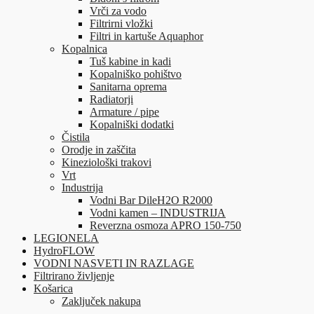
Vrči za vodo
Filtrirni vložki
Filtri in kartuše Aquaphor
Kopalnica
Tuš kabine in kadi
Kopalniško pohištvo
Sanitarna oprema
Radiatorji
Armature / pipe
Kopalniški dodatki
Čistila
Orodje in zaščita
Kineziološki trakovi
Vrt
Industrija
Vodni Bar DileH2O R2000
Vodni kamen – INDUSTRIJA
Reverzna osmoza APRO 150-750
LEGIONELA
HydroFLOW
VODNI NASVETI IN RAZLAGE
Filtrirano življenje
Košarica
Zaključek nakupa