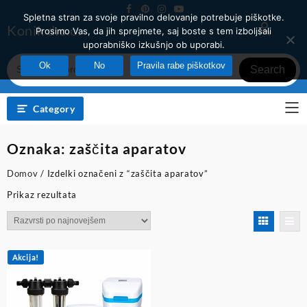
Skip
Spletna stran za svoje pravilno delovanje potrebuje piškotke.
to
Konik d.o.o.
Prosimo Vas, da jih sprejmete, saj boste s tem izboljšali
content
uporabniško izkušnjo ob uporabi.
Ok
No
Pravila rabe piškotkov
Search
Category
Oznaka:
zaščita aparatov
Domov
/ Izdelki označeni z “zaščita aparatov”
Prikaz rezultata
Akcija!