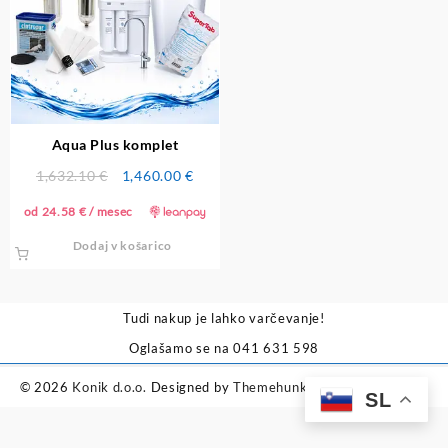
Aqua Plus komplet
Izvirna
Trenutna
1,632.10
€
1,460.00
€
cena
cena
od
24.58
€
/ mesec
je
je:
bila:
1,460.00 €.
Dodaj v košarico
1,632.10 €.
Tudi nakup je lahko varčevanje!
Oglašamo se na 041 631 598
© 2026
Konik d.o.o.
Designed by
Themehunk WordPress Theme
SL