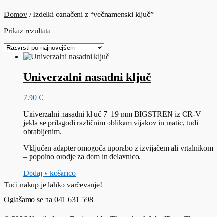
Domov
/ Izdelki označeni z “večnamenski ključ”
Prikaz rezultata
Univerzalni nasadni ključ
7.90
€
Univerzalni nasadni ključ 7–19 mm BIGSTREN iz CR-V
jekla se prilagodi različnim oblikam vijakov in matic, tudi
obrabljenim.
Vključen adapter omogoča uporabo z izvijačem ali vrtalnikom
– popolno orodje za dom in delavnico.
Dodaj v košarico
Tudi nakup je lahko varčevanje!
Oglašamo se na 041 631 598