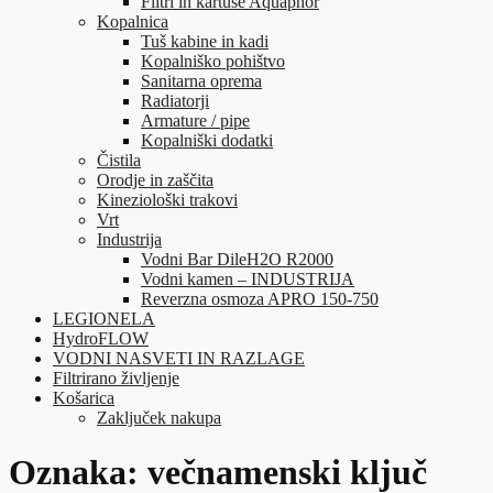
Filtri in kartuše Aquaphor
Kopalnica
Tuš kabine in kadi
Kopalniško pohištvo
Sanitarna oprema
Radiatorji
Armature / pipe
Kopalniški dodatki
Čistila
Orodje in zaščita
Kineziološki trakovi
Vrt
Industrija
Vodni Bar DileH2O R2000
Vodni kamen – INDUSTRIJA
Reverzna osmoza APRO 150-750
LEGIONELA
HydroFLOW
VODNI NASVETI IN RAZLAGE
Filtrirano življenje
Košarica
Zaključek nakupa
Oznaka:
večnamenski ključ