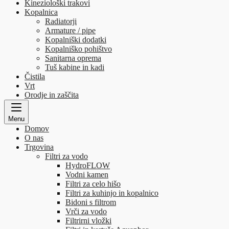
Kineziološki trakovi
Kopalnica
Radiatorji
Armature / pipe
Kopalniški dodatki
Kopalniško pohištvo
Sanitarna oprema
Tuš kabine in kadi
Čistila
Vrt
Orodje in zaščita
Menu
Domov
O nas
Trgovina
Filtri za vodo
HydroFLOW
Vodni kamen
Filtri za celo hišo
Filtri za kuhinjo in kopalnico
Bidoni s filtrom
Vrči za vodo
Filtrirni vložki