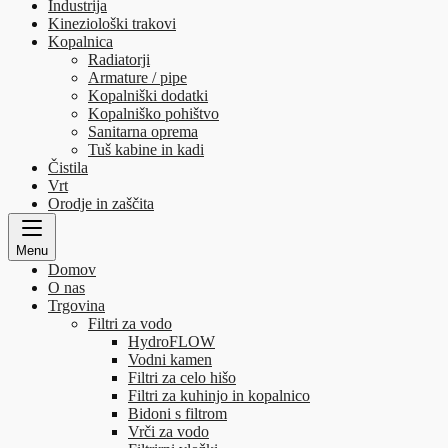
Industrija
Kineziološki trakovi
Kopalnica
Radiatorji
Armature / pipe
Kopalniški dodatki
Kopalniško pohištvo
Sanitarna oprema
Tuš kabine in kadi
Čistila
Vrt
Orodje in zaščita
Menu
Domov
O nas
Trgovina
Filtri za vodo
HydroFLOW
Vodni kamen
Filtri za celo hišo
Filtri za kuhinjo in kopalnico
Bidoni s filtrom
Vrči za vodo