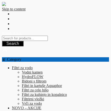
Skip to content
Konik d.o.o.
Search
Category
Filtri za vodo
Vodni kamen
HydroFLOW
Bidoni s filtrom
Filtri in kartuše Aquaphor
Filtri za celo hišo
Filtri za kuhinjo in kopalnico
Filtrirni vložki
Vrči za vodo
NOVO – AKCIJE