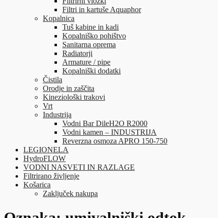
Filtrirni vložki
Filtri in kartuše Aquaphor
Kopalnica
Tuš kabine in kadi
Kopalniško pohištvo
Sanitarna oprema
Radiatorji
Armature / pipe
Kopalniški dodatki
Čistila
Orodje in zaščita
Kineziološki trakovi
Vrt
Industrija
Vodni Bar DileH2O R2000
Vodni kamen – INDUSTRIJA
Reverzna osmoza APRO 150-750
LEGIONELA
HydroFLOW
VODNI NASVETI IN RAZLAGE
Filtrirano življenje
Košarica
Zaključek nakupa
Oznaka:
umivalniški odtok