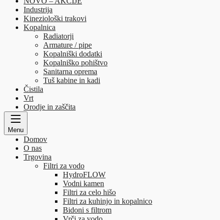
NOVO – AKCIJE
Industrija
Kineziološki trakovi
Kopalnica
Radiatorji
Armature / pipe
Kopalniški dodatki
Kopalniško pohištvo
Sanitarna oprema
Tuš kabine in kadi
Čistila
Vrt
Orodje in zaščita
Menu
Domov
O nas
Trgovina
Filtri za vodo
HydroFLOW
Vodni kamen
Filtri za celo hišo
Filtri za kuhinjo in kopalnico
Bidoni s filtrom
Vrči za vodo