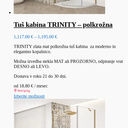
Tuš kabina TRINITY – polkrožna
Cenovni
1,117.00
€
–
1,195.00
€
razpon:
TRINITY zlata mat polkrožna tuš kabina za moderno in
od
elegantno kopalnico.
1,117.00 €
do
Možna izvedba stekla MAT ali PROZORNO, odpiranje vrat
1,195.00 €
DESNO ali LEVO.
Dostava v roku 21 do 30 dni.
od
18.80
€
/ mesec
Ta
Izberite možnosti
izdelek
ima
več
različic.
Možnosti
lahko