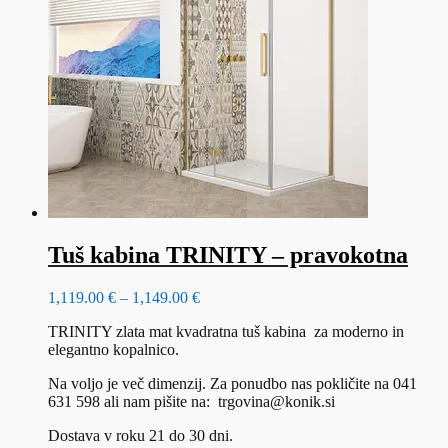
izberete
na
strani
izdelka
Tuš kabina TRINITY – pravokotna
Cenovni
1,119.00
€
–
1,149.00
€
razpon:
TRINITY zlata mat kvadratna tuš kabina za moderno in
od
elegantno kopalnico.
1,119.00 €
do
Na voljo je več dimenzij. Za ponudbo nas pokličite na 041
1,149.00 €
631 598 ali nam pišite na: trgovina@konik.si
Dostava v roku 21 do 30 dni.