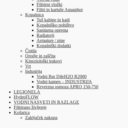
Filtrirni vložki
Filtri in kartuše Aquaphor
Kopalnica
Tuš kabine in kadi
Kopalniško pohištvo
Sanitarna oprema
Radiatorji
Armature / pipe
Kopalniški dodatki
Čistila
Orodje in zaščita
Kineziološki trakovi
Vrt
Industrija
Vodni Bar DileH2O R2000
Vodni kamen – INDUSTRIJA
Reverzna osmoza APRO 150-750
LEGIONELA
HydroFLOW
VODNI NASVETI IN RAZLAGE
Filtrirano življenje
Košarica
Zaključek nakupa