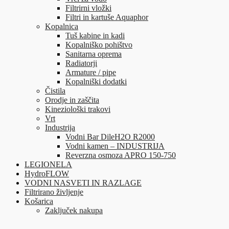
Filtrirni vložki
Filtri in kartuše Aquaphor
Kopalnica
Tuš kabine in kadi
Kopalniško pohištvo
Sanitarna oprema
Radiatorji
Armature / pipe
Kopalniški dodatki
Čistila
Orodje in zaščita
Kineziološki trakovi
Vrt
Industrija
Vodni Bar DileH2O R2000
Vodni kamen – INDUSTRIJA
Reverzna osmoza APRO 150-750
LEGIONELA
HydroFLOW
VODNI NASVETI IN RAZLAGE
Filtrirano življenje
Košarica
Zaključek nakupa