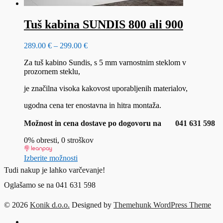
Tuš kabina SUNDIS 800 ali 900
Cenovni
289.00
€
–
299.00
€
razpon:
Za tuš kabino Sundis, s 5 mm varnostnim steklom v
od
prozornem steklu,
289.00 €
do
je značilna visoka kakovost uporabljenih materialov,
299.00 €
ugodna cena ter enostavna in hitra montaža.
Možnost in cena dostave po dogovoru na
041 631 598
0% obresti, 0 stroškov
Ta
Izberite možnosti
izdelek
Tudi nakup je lahko varčevanje!
ima
več
Oglašamo se na 041 631 598
različic.
Možnosti
© 2026
Konik d.o.o.
Designed by
Themehunk WordPress Theme
lahko
izberete