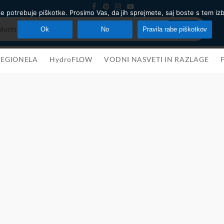
je potrebuje piškotke. Prosimo Vas, da jih sprejmete, saj boste s tem izb
Search
Ok
No
Pravila rabe piškotkov
LEGIONELA
HydroFLOW
VODNI NASVETI IN RAZLAGE
F