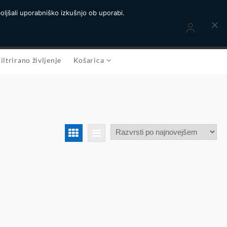
oljšali uporabniško izkušnjo ob uporabi.
iltrirano življenje
Košarica