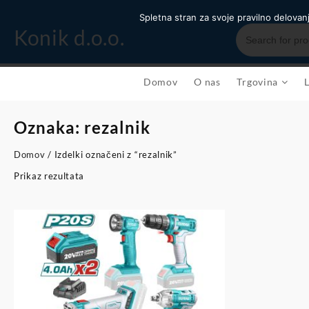
Skip
Spletna stran za svoje pravilno delovan
to
Konik d.o.o.
content
Domov
O nas
Trgovina
Oznaka:
rezalnik
Domov
/ Izdelki označeni z “rezalnik”
Prikaz rezultata