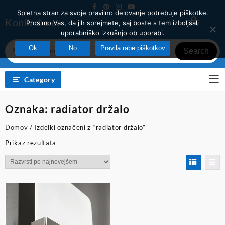
Skip
Spletna stran za svoje pravilno delovanje potrebuje piškotke.
to
Konik d.o.o.
Prosimo Vas, da jih sprejmete, saj boste s tem izboljšali
content
uporabniško izkušnjo ob uporabi.
Ok
No
Pravila rabe piškotkov
Search
Category
Oznaka:
radiator držalo
Domov
/ Izdelki označeni z “radiator držalo”
Prikaz rezultata