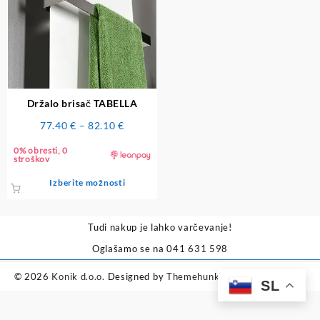
Držalo brisač TABELLA
Cenovni
77.40
€
–
82.10
€
razpon:
0% obresti, 0
od
stroškov
77.40 €
Ta
Izberite možnosti
do
izdelek
82.10 €
ima
več
Tudi nakup je lahko varčevanje!
različic.
Oglašamo se na 041 631 598
Možnosti
lahko
© 2026
Konik d.o.o.
Designed by
Themehunk WordPress Theme
SL
izberete
na
strani