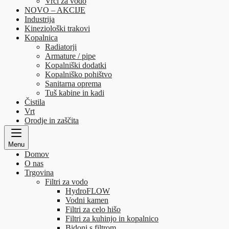
Vrči za vodo
NOVO – AKCIJE
Industrija
Kineziološki trakovi
Kopalnica
Radiatorji
Armature / pipe
Kopalniški dodatki
Kopalniško pohištvo
Sanitarna oprema
Tuš kabine in kadi
Čistila
Vrt
Orodje in zaščita
Menu
Domov
O nas
Trgovina
Filtri za vodo
HydroFLOW
Vodni kamen
Filtri za celo hišo
Filtri za kuhinjo in kopalnico
Bidoni s filtrom