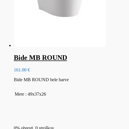
Bide MB ROUND
161.00
€
Bide MB ROUND bele barve
Mere : 49x37x26
0% obresti, 0 stroškov