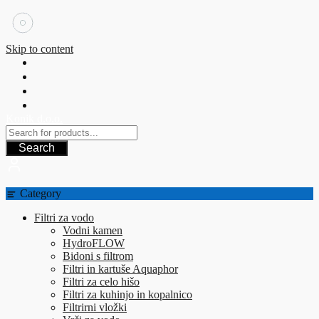
Skip to content
Konik d.o.o.
Search
Category
Filtri za vodo
Vodni kamen
HydroFLOW
Bidoni s filtrom
Filtri in kartuše Aquaphor
Filtri za celo hišo
Filtri za kuhinjo in kopalnico
Filtrirni vložki