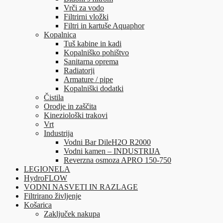
Vrči za vodo
Filtrirni vložki
Filtri in kartuše Aquaphor
Kopalnica
Tuš kabine in kadi
Kopalniško pohištvo
Sanitarna oprema
Radiatorji
Armature / pipe
Kopalniški dodatki
Čistila
Orodje in zaščita
Kineziološki trakovi
Vrt
Industrija
Vodni Bar DileH2O R2000
Vodni kamen – INDUSTRIJA
Reverzna osmoza APRO 150-750
LEGIONELA
HydroFLOW
VODNI NASVETI IN RAZLAGE
Filtrirano življenje
Košarica
Zaključek nakupa